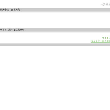
☆詳細は
所属会社：吉本興業
サイトに関する注意事項
サイト
サイトが上手く表